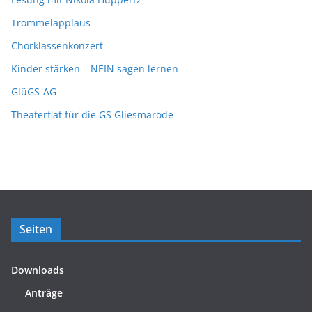
Trommelapplaus
Chorklassenkonzert
Kinder stärken – NEIN sagen lernen
GlüGS-AG
Theaterflat für die GS Gliesmarode
Seiten
Downloads
Anträge