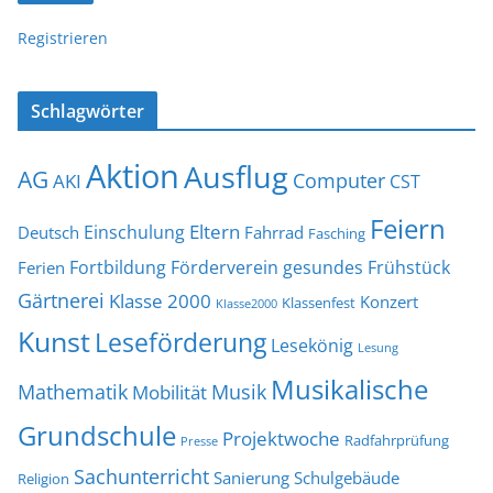
Registrieren
Schlagwörter
Aktion
Ausflug
AG
Computer
AKI
CST
Feiern
Eltern
Einschulung
Deutsch
Fahrrad
Fasching
Fortbildung
Förderverein
gesundes Frühstück
Ferien
Gärtnerei
Klasse 2000
Konzert
Klassenfest
Klasse2000
Kunst
Leseförderung
Lesekönig
Lesung
Musikalische
Mathematik
Musik
Mobilität
Grundschule
Projektwoche
Radfahrprüfung
Presse
Sachunterricht
Sanierung
Schulgebäude
Religion