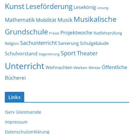
Kunst
Leseförderung
Lesekönig
Lesung
Musikalische
Mathematik
Musik
Mobilität
Grundschule
Projektwoche
Radfahrprüfung
Presse
Sachunterricht
Sanierung
Schulgebäude
Religion
Sport
Theater
Schulvorstand
Siegerehrung
Unterricht
Öffentliche
Weihnachten
Werken
Winter
Bücherei
Links
IServ Gliesmarode
Impressum
Datenschutzerklärung