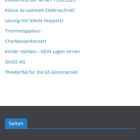
Klasse 4a sammelt Elektroschrott
Lesung mit Nikola Huppertz
Trommelapplaus
Chorklassenkonzert
Kinder stärken – NEIN sagen lernen
GlüGS-AG
Theaterflat für die GS Gliesmarode
Seiten