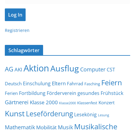
Registrieren
Schlagwörter
Aktion
Ausflug
AG
Computer
AKI
CST
Feiern
Eltern
Einschulung
Deutsch
Fahrrad
Fasching
Fortbildung
Förderverein
gesundes Frühstück
Ferien
Gärtnerei
Klasse 2000
Konzert
Klassenfest
Klasse2000
Kunst
Leseförderung
Lesekönig
Lesung
Musikalische
Mathematik
Musik
Mobilität