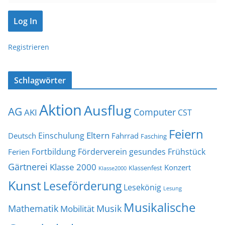
Registrieren
Schlagwörter
Aktion
Ausflug
AG
Computer
AKI
CST
Feiern
Eltern
Einschulung
Deutsch
Fahrrad
Fasching
Fortbildung
Förderverein
gesundes Frühstück
Ferien
Gärtnerei
Klasse 2000
Konzert
Klassenfest
Klasse2000
Kunst
Leseförderung
Lesekönig
Lesung
Musikalische
Mathematik
Musik
Mobilität