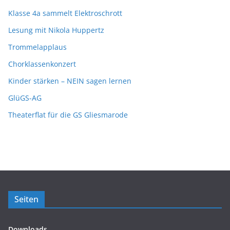
Klasse 4a sammelt Elektroschrott
Lesung mit Nikola Huppertz
Trommelapplaus
Chorklassenkonzert
Kinder stärken – NEIN sagen lernen
GlüGS-AG
Theaterflat für die GS Gliesmarode
Seiten
Downloads