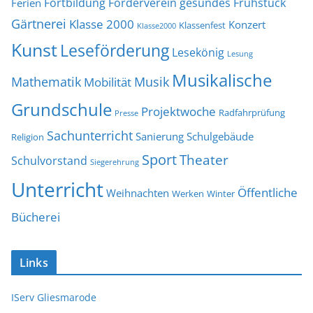
Fortbildung
Förderverein
gesundes Frühstück
Ferien
Gärtnerei
Klasse 2000
Konzert
Klassenfest
Klasse2000
Kunst
Leseförderung
Lesekönig
Lesung
Musikalische
Mathematik
Musik
Mobilität
Grundschule
Projektwoche
Radfahrprüfung
Presse
Sachunterricht
Sanierung
Schulgebäude
Religion
Sport
Theater
Schulvorstand
Siegerehrung
Unterricht
Öffentliche
Weihnachten
Werken
Winter
Bücherei
Links
IServ Gliesmarode