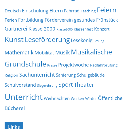
Feiern
Eltern
Einschulung
Deutsch
Fahrrad
Fasching
Fortbildung
Förderverein
gesundes Frühstück
Ferien
Gärtnerei
Klasse 2000
Konzert
Klassenfest
Klasse2000
Kunst
Leseförderung
Lesekönig
Lesung
Musikalische
Mathematik
Musik
Mobilität
Grundschule
Projektwoche
Radfahrprüfung
Presse
Sachunterricht
Sanierung
Schulgebäude
Religion
Sport
Theater
Schulvorstand
Siegerehrung
Unterricht
Öffentliche
Weihnachten
Werken
Winter
Bücherei
Links