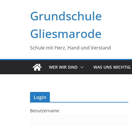
Zum
Grundschule
Inhalt
springen
Gliesmarode
Schule mit Herz, Hand und Verstand
WER WIR SIND
WAS UNS WICHTIG 
Login
Benutzername