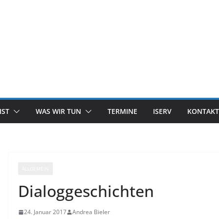
IST
WAS WIR TUN
TERMINE
ISERV
KONTAKT
ALLGEMEIN
Dialoggeschichten
24. Januar 2017
Andrea Bieler