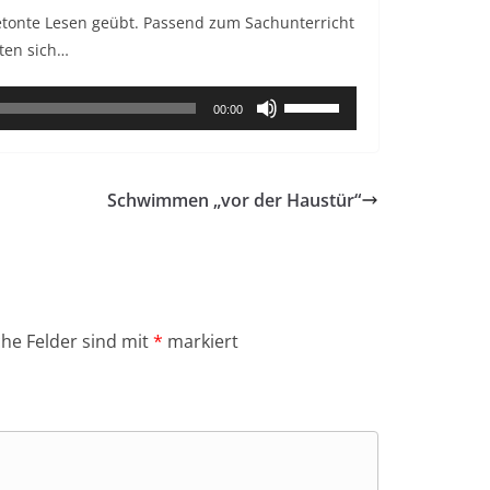
betonte Lesen geübt. Passend zum Sachunterricht
lten sich…
Pfeiltasten
00:00
Hoch/Runter
benutzen,
um
Schwimmen „vor der Haustür“
die
Lautstärke
zu
regeln.
che Felder sind mit
*
markiert