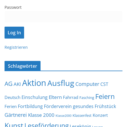
Passwort
Registrieren
Schlagwörter
Aktion
Ausflug
AG
Computer
AKI
CST
Feiern
Eltern
Einschulung
Deutsch
Fahrrad
Fasching
Fortbildung
Förderverein
gesundes Frühstück
Ferien
Gärtnerei
Klasse 2000
Konzert
Klassenfest
Klasse2000
Kunst
Leseförderung
Lesekönig