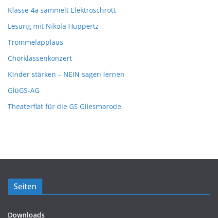
Klasse 4a sammelt Elektroschrott
Lesung mit Nikola Huppertz
Trommelapplaus
Chorklassenkonzert
Kinder stärken – NEIN sagen lernen
GlüGS-AG
Theaterflat für die GS Gliesmarode
Seiten
Downloads