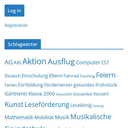
Registrieren
Schlagwörter
Aktion
Ausflug
AG
Computer
AKI
CST
Feiern
Eltern
Einschulung
Deutsch
Fahrrad
Fasching
Fortbildung
Förderverein
gesundes Frühstück
Ferien
Gärtnerei
Klasse 2000
Konzert
Klassenfest
Klasse2000
Kunst
Leseförderung
Lesekönig
Lesung
Musikalische
Mathematik
Musik
Mobilität