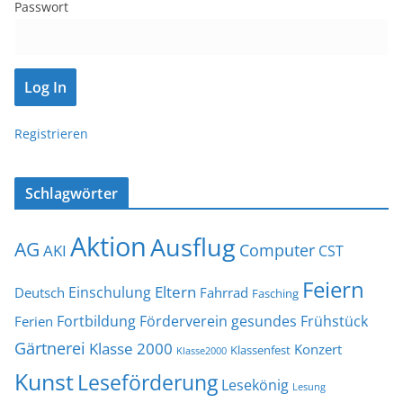
Passwort
Registrieren
Schlagwörter
Aktion
Ausflug
AG
Computer
AKI
CST
Feiern
Eltern
Einschulung
Deutsch
Fahrrad
Fasching
Fortbildung
Förderverein
gesundes Frühstück
Ferien
Gärtnerei
Klasse 2000
Konzert
Klassenfest
Klasse2000
Kunst
Leseförderung
Lesekönig
Lesung