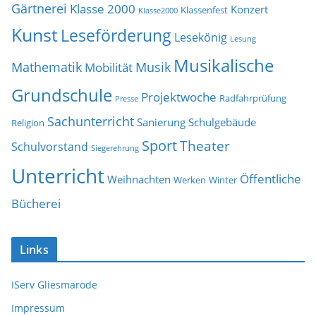
Gärtnerei
Klasse 2000
Konzert
Klassenfest
Klasse2000
Kunst
Leseförderung
Lesekönig
Lesung
Musikalische
Mathematik
Musik
Mobilität
Grundschule
Projektwoche
Radfahrprüfung
Presse
Sachunterricht
Sanierung
Schulgebäude
Religion
Sport
Theater
Schulvorstand
Siegerehrung
Unterricht
Öffentliche
Weihnachten
Werken
Winter
Bücherei
Links
IServ Gliesmarode
Impressum