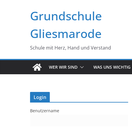
Zum
Grundschule
Inhalt
springen
Gliesmarode
Schule mit Herz, Hand und Verstand
WER WIR SIND
WAS UNS WICHTIG 
Login
Benutzername