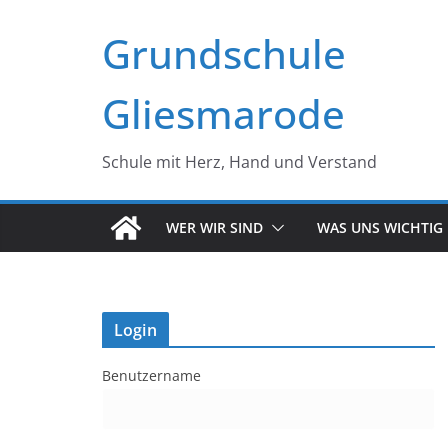
Zum
Grundschule
Inhalt
springen
Gliesmarode
Schule mit Herz, Hand und Verstand
WER WIR SIND
WAS UNS WICHTIG 
Login
Benutzername