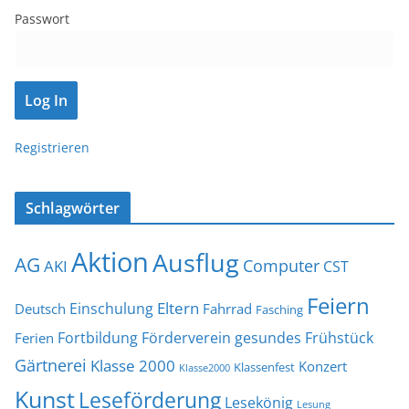
Passwort
Registrieren
Schlagwörter
Aktion
Ausflug
AG
Computer
AKI
CST
Feiern
Eltern
Einschulung
Deutsch
Fahrrad
Fasching
Fortbildung
Förderverein
gesundes Frühstück
Ferien
Gärtnerei
Klasse 2000
Konzert
Klassenfest
Klasse2000
Kunst
Leseförderung
Lesekönig
Lesung