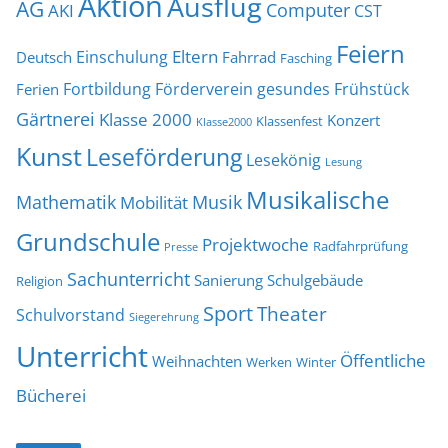
Aktion
Ausflug
AG
Computer
AKI
CST
Feiern
Eltern
Einschulung
Deutsch
Fahrrad
Fasching
Fortbildung
Förderverein
gesundes Frühstück
Ferien
Gärtnerei
Klasse 2000
Konzert
Klassenfest
Klasse2000
Kunst
Leseförderung
Lesekönig
Lesung
Musikalische
Mathematik
Musik
Mobilität
Grundschule
Projektwoche
Radfahrprüfung
Presse
Sachunterricht
Sanierung
Schulgebäude
Religion
Sport
Theater
Schulvorstand
Siegerehrung
Unterricht
Öffentliche
Weihnachten
Werken
Winter
Bücherei