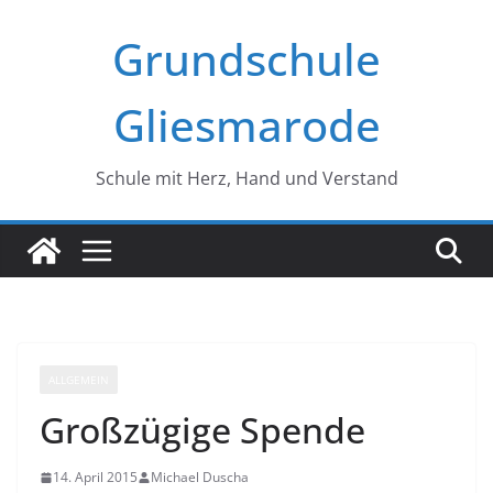
Zum
Grundschule
Inhalt
springen
Gliesmarode
Schule mit Herz, Hand und Verstand
ALLGEMEIN
Großzügige Spende
14. April 2015
Michael Duscha